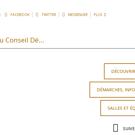
:
FACEBOOK
TWITTER
MESSENGER
PLUS
Pont de St Izaire – Lettre du président du Conseil Départemental
DÉCOUVRI
DÉMARCHES, INFO
SALLES ET É
SUIV